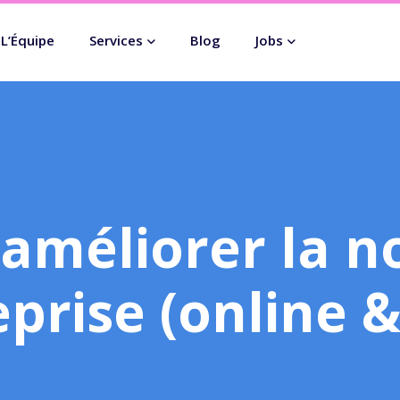
L’Équipe
Services
Blog
Jobs
méliorer la no
prise (online & 