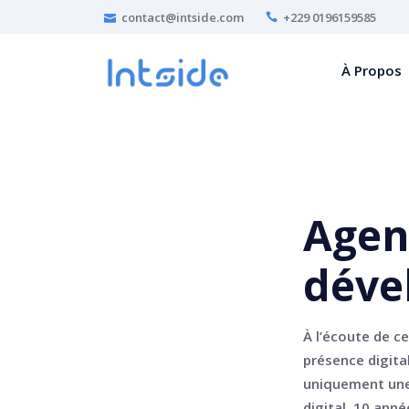
contact@intside.com
+229 0196159585
À Propos
Agen
déve
À l’écoute de ce
présence digital
uniquement une
digital. 10 ann