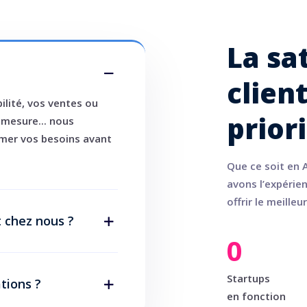
La sa
clien
ilité, vos ventes ou
priori
r mesure... nous
rmer vos besoins avant
Que ce soit en 
avons l’expérie
offrir le meilleu
chez nous ?
0
Startups
tions ?
en fonction