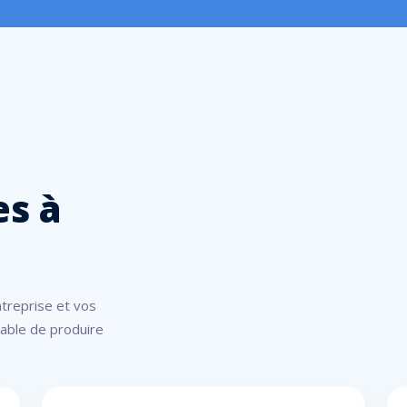
s à
treprise et vos
apable de produire