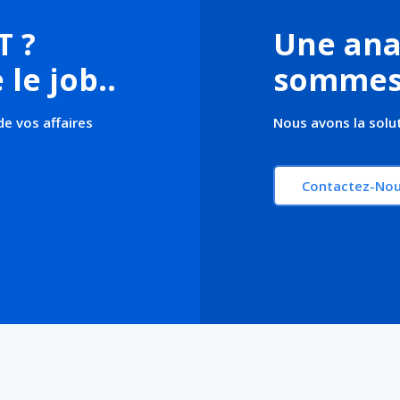
T ?
Une ana
le job.
.
sommes 
de vos affaires
Nous avons la solut
Contactez-No