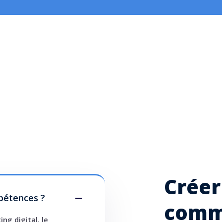
Créer
pétences ?
comm
ng digital, le